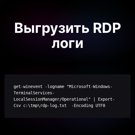
Выгрузить RDP
логи
get-winevent -logname "Microsoft-Windows-
TerminalServices-
LocalSessionManager/Operational" | Export-