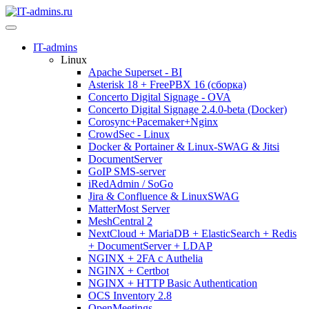
IT-admins
Linux
Apache Superset - BI
Asterisk 18 + FreePBX 16 (сборка)
Concerto Digital Signage - OVA
Concerto Digital Signage 2.4.0-beta (Docker)
Corosync+Pacemaker+Nginx
CrowdSec - Linux
Docker & Portainer & Linux-SWAG & Jitsi
DocumentServer
GoIP SMS-server
iRedAdmin / SoGo
Jira & Confluence & LinuxSWAG
MatterMost Server
MeshCentral 2
NextCloud + MariaDB + ElasticSearch + Redis
+ DocumentServer + LDAP
NGINX + 2FA с Authelia
NGINX + Certbot
NGINX + HTTP Basic Authentication
OCS Inventory 2.8
OpenMeetings