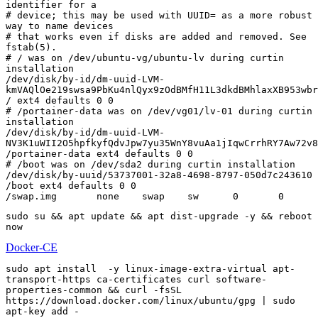
identifier for a

# device; this may be used with UUID= as a more robust 
way to name devices

# that works even if disks are added and removed. See 
fstab(5).

# / was on /dev/ubuntu-vg/ubuntu-lv during curtin 
installation

/dev/disk/by-id/dm-uuid-LVM-
kmVAQlOe219swsa9PbKu4nlQyx9zOdBMfH11L3dkdBMhlaxXB953wbr
/ ext4 defaults 0 0

# /portainer-data was on /dev/vg01/lv-01 during curtin 
installation

/dev/disk/by-id/dm-uuid-LVM-
NV3K1uWII2O5hpfkyfQdvJpw7yu35WnY8vuAa1jIqwCrrhRY7Aw72v8
/portainer-data ext4 defaults 0 0

# /boot was on /dev/sda2 during curtin installation

/dev/disk/by-uuid/53737001-32a8-4698-8797-050d7c243610 
/boot ext4 defaults 0 0

sudo su && apt update && apt dist-upgrade -y && reboot 
Docker-CE
sudo apt install  -y linux-image-extra-virtual apt-
transport-https ca-certificates curl software-
properties-common && curl -fsSL 
https://download.docker.com/linux/ubuntu/gpg | sudo 
apt-key add - 