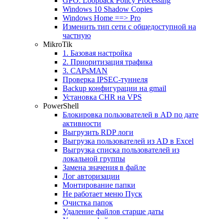
GPO: Loopback Policy Processing
Windows 10 Shadow Copies
Windows Home ==> Pro
Изменить тип сети с общедоступной на
частную
MikroTik
1. Базовая настройка
2. Приоритизация трафика
3. CAPsMAN
Проверка IPSEC-туннеля
Backup конфигурации на gmail
Установка CHR на VPS
PowerShell
Блокировка пользователей в AD по дате
активности
Выгрузить RDP логи
Выгрузка пользователей из AD в Excel
Выгрузка списка пользователей из
локальной группы
Замена значения в файле
Лог авторизации
Монтирование папки
Не работает меню Пуск
Очистка папок
Удаление файлов старше даты