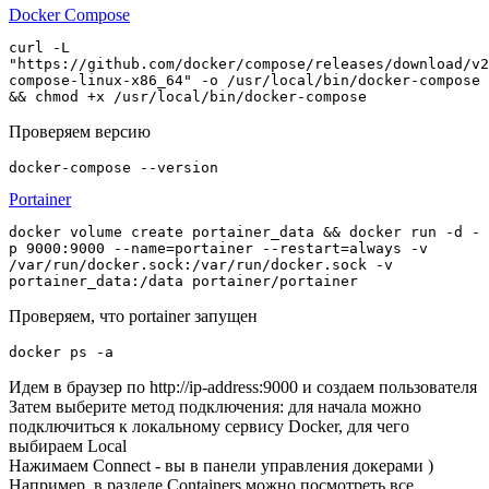
Docker Compose
curl -L 
"https://github.com/docker/compose/releases/download/v2
compose-linux-x86_64" -o /usr/local/bin/docker-compose 
Проверяем версию
Portainer
docker volume create portainer_data && docker run -d -
p 9000:9000 --name=portainer --restart=always -v 
/var/run/docker.sock:/var/run/docker.sock -v 
Проверяем, что portainer запущен
Идем в браузер по
http://ip-address:9000
и создаем пользователя
Затем выберите метод подключения: для начала можно
подключиться к локальному сервису
Docker
, для чего
выбираем
Local
Нажимаем
Connect
- вы в панели управления докерами )
Например, в разделе
Containers
можно посмотреть все