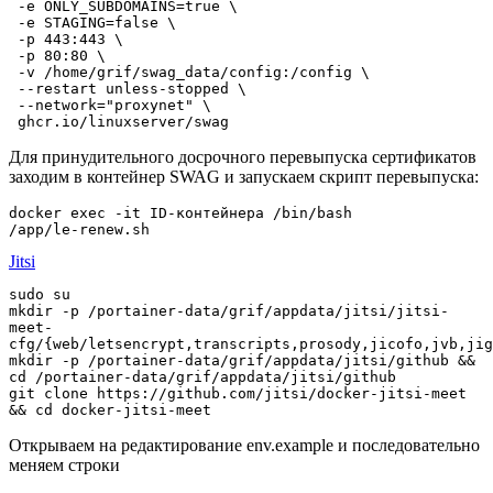
 -e ONLY_SUBDOMAINS=true \

 -e STAGING=false \

 -p 443:443 \

 -p 80:80 \

 -v /home/grif/swag_data/config:/config \

 --restart unless-stopped \

 --network="proxynet" \

Для принудительного досрочного перевыпуска сертификатов
заходим в контейнер SWAG и запускаем скрипт перевыпуска:
docker exec -it ID-контейнера /bin/bash

Jitsi
sudo su

mkdir -p /portainer-data/grif/appdata/jitsi/jitsi-
meet-
cfg/{web/letsencrypt,transcripts,prosody,jicofo,jvb,jig
mkdir -p /portainer-data/grif/appdata/jitsi/github && 
cd /portainer-data/grif/appdata/jitsi/github

git clone https://github.com/jitsi/docker-jitsi-meet 
Открываем на редактирование
env.example
и последовательно
меняем строки