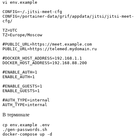
vi env.example

CONFIG=~/.jitsi-meet-cfg

CONFIG=/portainer-data/grif/appdata/jitsi/jitsi-meet-
cfg/

TZ=UTC

TZ=Europe/Moscow

#PUBLIC_URL=https://meet.example.com

PUBLIC_URL=https://telemed.mydomain.ru

#DOCKER_HOST_ADDRESS=192.168.1.1

DOCKER_HOST_ADDRESS=192.168.88.200

#ENABLE_AUTH=1

ENABLE_AUTH=1

#ENABLE_GUESTS=1

ENABLE_GUESTS=1

#AUTH_TYPE=internal

В терминале
cp env.example .env

./gen-passwords.sh
