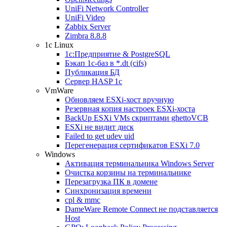
UniFi Network Controller
UniFi Video
Zabbix Server
Zimbra 8.8.8
1c Linux
1с:Предприятие & PostgreSQL
Бэкап 1с-баз в *.dt (cifs)
Публикация БД
Сервер HASP 1c
VmWare
Обновляем ESXi-хост вручную
Резервная копия настроек ESXi-хоста
BackUp ESXi VMs скриптами ghettoVCB
ESXi не видит диск
Failed to get udev uid
Перегенерация сертификатов ESXi 7.0
Windows
Активация терминальника Windows Server
Очистка корзины на терминальнике
Перезагрузка ПК в домене
Синхронизация времени
cpl & mmc
DameWare Remote Connect не подставляется
Host