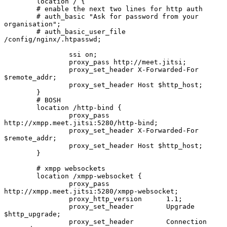
        location / {

        # enable the next two lines for http auth

        # auth_basic "Ask for password from your 
organisation";

        # auth_basic_user_file 
/config/nginx/.htpasswd;

                ssi on;

                proxy_pass http://meet.jitsi;

                proxy_set_header X-Forwarded-For 
$remote_addr;

                proxy_set_header Host $http_host;

        }

        # BOSH

        location /http-bind {

                proxy_pass 
http://xmpp.meet.jitsi:5280/http-bind;

                proxy_set_header X-Forwarded-For 
$remote_addr;

                proxy_set_header Host $http_host;

        }

        # xmpp websockets

        location /xmpp-websocket {

                proxy_pass              
http://xmpp.meet.jitsi:5280/xmpp-websocket;

                proxy_http_version      1.1;

                proxy_set_header        Upgrade 
$http_upgrade;

                proxy_set_header        Connection 