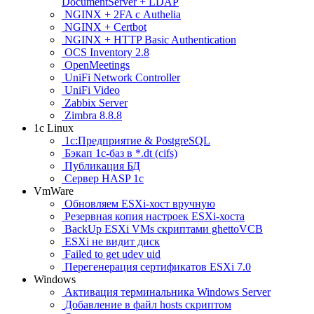
DocumentServer + LDAP
NGINX + 2FA с Authelia
NGINX + Certbot
NGINX + HTTP Basic Authentication
OCS Inventory 2.8
OpenMeetings
UniFi Network Controller
UniFi Video
Zabbix Server
Zimbra 8.8.8
1c Linux
1с:Предприятие & PostgreSQL
Бэкап 1с-баз в *.dt (cifs)
Публикация БД
Сервер HASP 1c
VmWare
Обновляем ESXi-хост вручную
Резервная копия настроек ESXi-хоста
BackUp ESXi VMs скриптами ghettoVCB
ESXi не видит диск
Failed to get udev uid
Перегенерация сертификатов ESXi 7.0
Windows
Активация терминальника Windows Server
Добавление в файл hosts скриптом