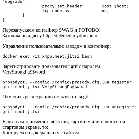
"upgrade";

                proxy_set_header        Host $host;

                tcp_nodelay             on;

        }

Перезапускаем контейнер SWAG и ГОТОВО!
Заходим по адресу https://telemed.mydomain.ru
Управление пользователями: заходим в контейнер:
Зарегистрировать пользователя grif с паролем
VeryStrongPa$$word
prosodyctl --config /config/prosody.cfg.lua register 
Отменить регистрацию пользователя grif
prosodyctl --config /config/prosody.cfg.lua unregister 
Если нужно поменять логотип, картинку или надписи на
стартовом экране, то:
Копируем из докера папку с сайтом