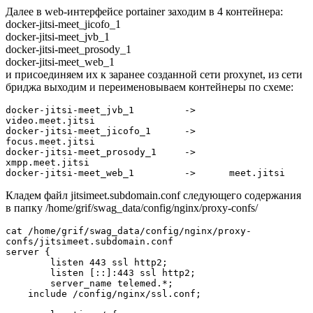
Далее в web-интерфейсе portainer заходим в 4 контейнера:
docker-jitsi-meet_jicofo_1
docker-jitsi-meet_jvb_1
docker-jitsi-meet_prosody_1
docker-jitsi-meet_web_1
и присоединяем их к заранее созданной сети
proxynet
, из сети
бриджа выходим и переименовываем контейнеры по схеме:
docker-jitsi-meet_jvb_1		->	
video.meet.jitsi

docker-jitsi-meet_jicofo_1	->	
focus.meet.jitsi

docker-jitsi-meet_prosody_1	->	
xmpp.meet.jitsi

Кладем файл
jitsimeet.subdomain.conf
следующего содержания
в папку
/home/grif/swag_data/config/nginx/proxy-confs/
cat /home/grif/swag_data/config/nginx/proxy-
confs/jitsimeet.subdomain.conf

server {

        listen 443 ssl http2;

        listen [::]:443 ssl http2;

        server_name telemed.*;

    include /config/nginx/ssl.conf;
