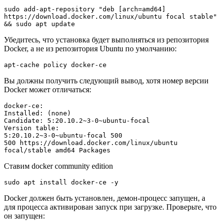
sudo add-apt-repository "deb [arch=amd64] 
https://download.docker.com/linux/ubuntu focal stable" 
Убедитесь, что установка будет выполняться из репозитория
Docker
, а не из репозитория
Ubuntu
по умолчанию:
Вы должны получить следующий вывод, хотя номер версии
Docker может отличаться:
docker-ce:

Installed: (none)

Candidate: 5:20.10.2~3-0~ubuntu-focal

Version table:

5:20.10.2~3-0~ubuntu-focal 500

500 https://download.docker.com/linux/ubuntu 
Ставим
docker community edition
Docker должен быть установлен, демон-процесс запущен, а
для процесса активирован запуск при загрузке. Проверьте, что
он запущен: