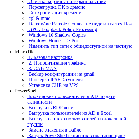
Очистка корзины на терминальнике
Перезагрузка ПК в домене
Синхронизация времени
cpl & mmc
DameWare Remote Connect не подставляется Host
GPO: Loopback Policy Processing
Windows 10 Shadow Copies
Windows Home ==> Pro
Изменить тип сети с общедоступной на частную
MikroTik
1. Базовая настройка
2. Приоритизация трафика
3. CAPsMAN
Backup конфигурации на gmail
Проверка IPSEC-туннеля
Установка CHR на VPS
PowerShell
Блокировка пользователей в AD по дате
активности
Выгрузить RDP логи
Выгрузка пользователей из AD в Excel
Выгрузка списка пользователей из локальной
группы
Замена значения в файле
Запуск PowerShell скриптов в планировщике