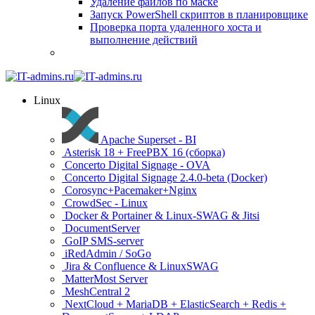
Удаление файлов по маске
Запуск PowerShell скриптов в планировщике
Проверка порта удаленного хоста и
выполнение действий
Linux
Apache Superset - BI
Asterisk 18 + FreePBX 16 (сборка)
Concerto Digital Signage - OVA
Concerto Digital Signage 2.4.0-beta (Docker)
Corosync+Pacemaker+Nginx
CrowdSec - Linux
Docker & Portainer & Linux-SWAG & Jitsi
DocumentServer
GoIP SMS-server
iRedAdmin / SoGo
Jira & Confluence & LinuxSWAG
MatterMost Server
MeshCentral 2
NextCloud + MariaDB + ElasticSearch + Redis +