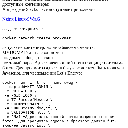
доступные контейнеры:
А в разделе
Stacks
- все доступные приложения.
Nginx Linux-SWAG
создаем сеть
proxynet
Запускаем контейнер, но не забываем сменить:
MYDOMAIN.ru на свой домен
поддомены doc,it, на свои
почтовый адрес
Адрес электронной почты защищен от спам-
ботов. Для просмотра адреса в браузере должен быть включен
Javascript.
для уведомлений Let`s Encrypt
docker run -i -t -d --name=swag \

 --cap-add=NET_ADMIN \

 -e PUID=1000 \

 -e PGID=1000 \

 -e TZ=Europe/Moscow \

 -e URL=MYDOMAIN.ru \

 -e SUBDOMAINS=doc,it, \

 -e VALIDATION=http \

 -e EMAIL=
Адрес электронной почты защищен от спам-
ботов. Для просмотра адреса в браузере должен быть 
включен Javascript.
 \
